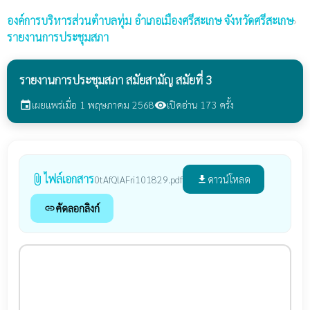
องค์การบริหารส่วนตำบลทุ่ม
อำเภอเมืองศรีสะเกษ จังหวัดศรีสะเกษ
›
รายงานการประชุมสภา
รายงานการประชุมสภา สมัยสามัญ สมัยที่ 3
เผยแพร่เมื่อ 1 พฤษภาคม 2568
เปิดอ่าน 173 ครั้ง
event
visibility
ไฟล์เอกสาร
attach_file
ดาวน์โหลด
0tAfQlAFri101829.pdf
file_download
คัดลอกลิงก์
link