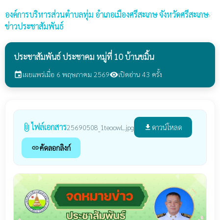
องค์การบริหารส่วนตำบลทุ่ม
อำเภอเมืองศรีสะเกษ จังหวัดศรีสะเกษ
›
ข่าวประชาสัมพันธ์
ประชาสัมพันธ์ ประชาคม หมู่ที่ 10 บ้านขมิ้น
เผยแพร่เมื่อ 6 พฤษภาคม 2569
เปิดอ่าน 43 ครั้ง
event
visibility
ไฟล์เอกสาร
attach_file
ดาวน์โหลด
25690508_1teoowL.jpg
file_download
คัดลอกลิงก์
link