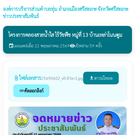
องค์การบริหารส่วนตำบลทุ่ม
อำเภอเมืองศรีสะเกษ จังหวัดศรีสะเกษ
›
ข่าวประชาสัมพันธ์
โครงการคลองสวยน้ำใส ไร้วัชพืช หมู่ที่ 13 บ้านเหล่าโนนตูม
เผยแพร่เมื่อ 22 พฤษภาคม 2569
เปิดอ่าน 59 ครั้ง
event
visibility
ไฟล์เอกสาร
attach_file
ดาวน์โหลด
25690602_vR3Fbn3.jpg
file_download
คัดลอกลิงก์
link