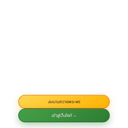
ลงนามถวายพระพร
เข้าสู่เว็บไซต์ →