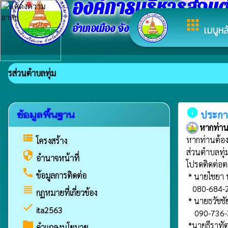
องค์การบริหารส่วนต
apps
อำเภอเมือง จังหวัดศรีสะเกษ
เมนูหล
นตำบลทุ่ม
info
ประก
ข้อมูลพื้นฐาน
หากท่าน
view_list
หากท่านต้อง
โครงสร้าง
ส่วนตำบลทุ่ม
security
อำนาจหน้าที่
โปรดติดต่อตา
call
ข้อมูลการติดต่อ
 * นายไชยา ทรงกลด (นายก อบต.ทุ่ม)

   080-684-2505

view_headline
กฏหมายที่เกี่ยวข้อง
 * นายธวัชชัย สีมาพล (ปลัด อบต.ทุ่ม)

check
ita2563
    090-736-3001

folder
 *นายธีราทัต สมหมาย (หัวหน้าสำนักปลัด)

คำแถลงนโยบาย