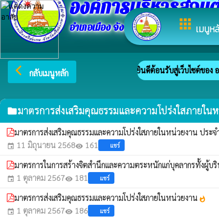
องค์การบริหารส่วนต
apps
อำเภอเมือง จังหวัดศรีสะเกษ
เมนูหล
arrow_back_ios
ยินดีต้อนรับสู่เว็บไซต์ของ 
กลับเมนูหลัก
มาตรการส่งเสริมคุณธรรมและความโปร่งใสภายในห
folder
มาตรการส่งเสริมคุณธรรมและความโปร่งใสภายในหน่วยงาน ประ
11 มิถุนายน 2568
161
แชร์
event
visibility
มาตรการในการสร้างจิตสำนึกและความตระหนักแก่บุคลากรทั้งผู้บร
1 ตุลาคม 2567
181
แชร์
event
visibility
มาตรการส่งเสริมคุณธรรมและความโปร่งใสภายในหน่วยงาน
whatshot
1 ตุลาคม 2567
186
แชร์
event
visibility