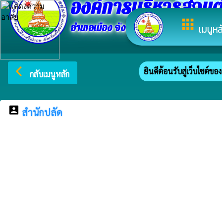
องค์การบริหารส่วนต
apps
อำเภอเมือง จังหวัดศรีสะเกษ
เมนูหล
arrow_back_ios
ยินดีต้อนรับสู่เว็บไซต์ของ อ
กลับเมนูหลัก
account_box
สำนักปลัด