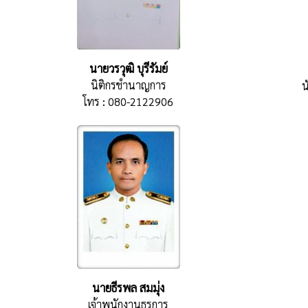
นายวรวุฒิ บุรีรัมย์
นิติกรชำนาญการ
น
โทร : 080-2122906
นายธีรพล สมมุ่ง
เจ้าพนักงานธุรการ