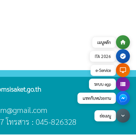
home
เมนูหลัก
verified
ITA 2026
desktop_windows
e-Service
view_list
ระบบ egp
msisaket.go.th
แชทกับหน่วยงาน
oom@gmail.com
keyboard_arrow_down
ย่อเมนู
7 โทรสาร : 045-826328