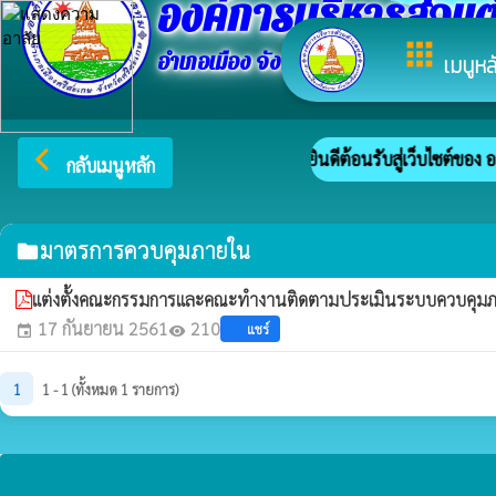
องค์การบริหารส่วนต
apps
อำเภอเมือง จังหวัดศรีสะเกษ
เมนูหล
arrow_back_ios
ยินดีต้อนรับสู่เว็บไซต์ของ 
กลับเมนูหลัก
มาตรการควบคุมภายใน
folder
แต่งตั้งคณะกรรมการและคณะทำงานติดตามประเมินระบบควบคุม
17 กันยายน 2561
210
แชร์
event
visibility
1
1 - 1 (ทั้งหมด 1 รายการ)