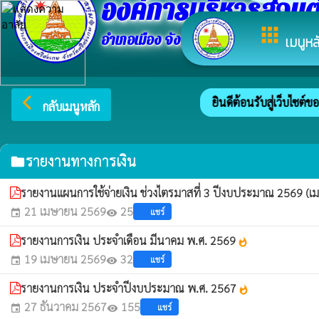
องค์การบริหารส่วนต
apps
อำเภอเมือง จังหวัดศรีสะเกษ
เมนูหล
arrow_back_ios
ยินดีต้อนรับสู่เว็บไซต์ข
กลับเมนูหลัก
รายงานทางการเงิน
folder
รายงานแผนการใช้จ่ายเงิน ช่วงไตรมาสที่ 3 ปีงบประมาณ 2569 (เ
21 เมษายน 2569
25
แชร์
event
visibility
รายงานการเงิน ประจำเดือน มีนาคม พ.ศ. 2569
whatshot
19 เมษายน 2569
32
แชร์
event
visibility
รายงานการเงิน ประจำปีงบประมาณ พ.ศ. 2567
whatshot
27 ธันวาคม 2567
155
แชร์
event
visibility