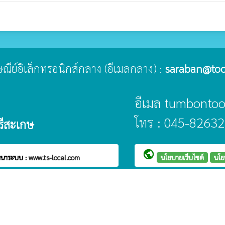
รษณีย์อิเล็กทรอนิกส์กลาง (อีเมลกลาง) :
saraban@too
อีเมล tumbont
โทร : 045-82632
รีสะเกษ
public
ฒนาระบบ :
www.ts-local.com
นโยบายเว็บไซต์
นโย