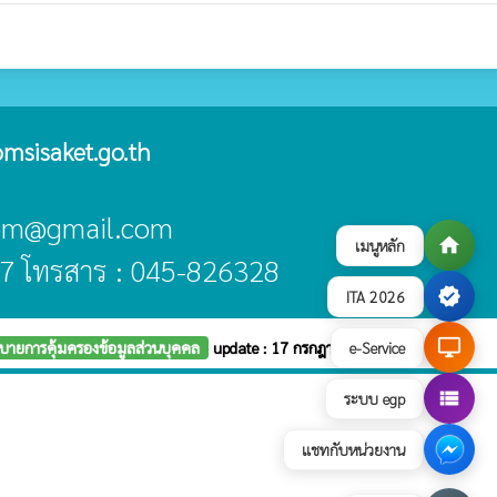
msisaket.go.th
oom@gmail.com
home
เมนูหลัก
7 โทรสาร : 045-826328
verified
ITA 2026
desktop_windows
e-Service
บายการคุ้มครองข้อมูลส่วนบุคคล
update : 17 กรกฎาคม 2569
view_list
ระบบ egp
แชทกับหน่วยงาน