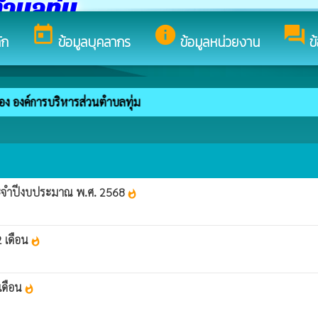
ำบลทุ่ม
today
info
forum
ัก
ข้อมูลบุคลากร
ข้อมูลหน่วยงาน
ข
ของ องค์การบริหารส่วนตำบลทุ่ม
ระจำปีงบประมาณ พ.ศ. 2568
whatshot
 เดือน
whatshot
เดือน
whatshot