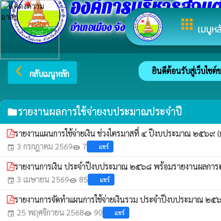
องค์การบริหารส่วนต
apps
อำเภอเมือง จังหวัดศรีสะเกษ
เมนูหล
arrow_back_ios
ยินดีต้อนรับสู่เว็บไซต
กลับเมนูหลัก
รายงานผลการใช้จ่ายงบประมาณประจำปี
folder
รายงานแผนการใช้จ่ายเงิน ช่วงไตรมาสที่ ๔ ปีงบประมาณ ๒๕๖๙ (
3 กรกฎาคม 2569
7
แชร์
event
visibility
รายงานการเงิน ประจำปีงบประมาณ ๒๕๖๘ พร้อมรายงานผลการตรว
3 เมษายน 2569
85
แชร์
event
visibility
รายงานการจัดทำแผนการใช้จ่ายเงินรวม ประจำปีงบประมาณ ๒๕๖
25 พฤศจิกายน 2568
90
แชร์
event
visibility