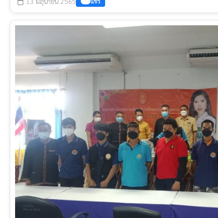
13 มิถุนายน 2565
แชร์
calendar_today