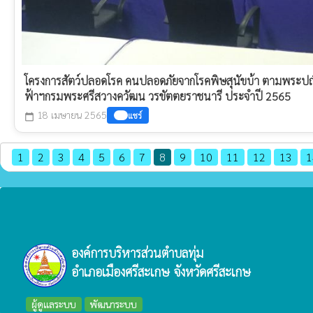
โครงการสัตว์ปลอดโรค คนปลอดภัยจากโรคพิษสุนัขบ้า ตามพระปณิ
ฟ้าฯกรมพระศรีสวางควัฒน วรขัตตยราชนารี ประจำปี 2565
18 เมษายน 2565
แชร์
calendar_today
1
2
3
4
5
6
7
8
9
10
11
12
13
1
องค์การบริหารส่วนตำบลทุ่ม
อำเภอเมืองศรีสะเกษ จังหวัดศรีสะเกษ
ผู้ดูแลระบบ
พัฒนาระบบ