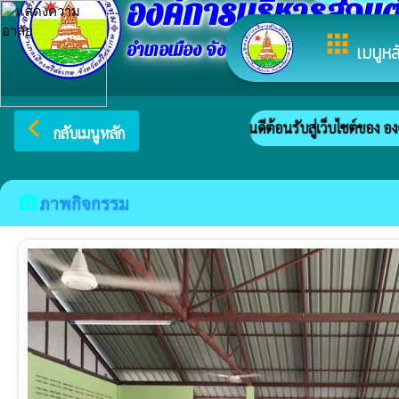
องค์การบริหารส่วนต
apps
อำเภอเมือง จังหวัดศรีสะเกษ
เมนูหล
arrow_back_ios
ยินดีต้อนรับสู่เว็บไซต์ของ องค์การ
กลับเมนูหลัก
camera_alt
ภาพกิจกรรม