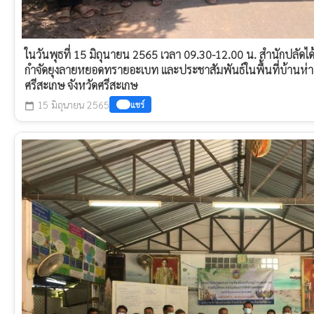
ในวันพุธที่ 15 มิถุนายน 2565 เวลา 09.30-12.00 น. สำนักปลัด
กำจัดยุงลายหยอดทรายอะเบท​ และประชาสัมพันธ์​ในพื้นที่​บ้านห่างว
ศรีสะเกษ จังหวัดศรีสะเกษ
15 มิถุนายน 2565
แชร์
calendar_today