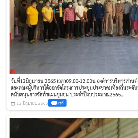
วันที่13มิถุนายน 2565 เวลา09.00-12.00น องค์การบริหารส่วน
และคณะผู้บริหารได้ออกจัดโครงการประชุมประชาคมท้องถิ่นระดับ
สนับสนุนการจัดทำแผนชุมชน ประจำปีงบประมาณ2565...
13 มิถุนายน 2565
แชร์
calendar_today